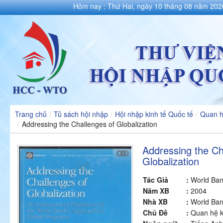
Hôm nay : Thứ Hai, ngày 10 tháng 08 năm 202
Trang chủ
/
Tủ sách hội nhập
/
Hội nhập kinh tế Quốc tế
/
Quan h
/
Addressing the Challenges of Globalization
Addressing the Ch
Globalization
Tác Giả
:
World Ba
Năm XB
:
2004
Nhà XB
:
World Ba
Chủ Đề
:
Quan hệ k