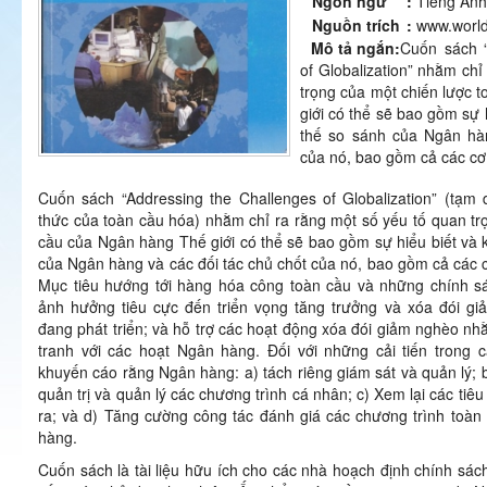
Ngôn ngữ
:
Tiếng Anh
Nguồn trích
:
www.worl
Mô tả ngắn
:
Cuốn sách “
of Globalization” nhằm chỉ
trọng của một chiến lược 
giới có thể sẽ bao gồm sự h
thế so sánh của Ngân hàn
của nó, bao gồm cả các cơ
Cuốn sách “Addressing the Challenges of Globalization” (tạm
thức của toàn cầu hóa) nhằm chỉ ra rằng một số yếu tố quan tr
cầu của Ngân hàng Thế giới có thể sẽ bao gồm sự hiểu biết và kh
của Ngân hàng và các đối tác chủ chốt của nó, bao gồm cả các
Mục tiêu hướng tới hàng hóa công toàn cầu và những chính s
ảnh hưởng tiêu cực đến triển vọng tăng trưởng và xóa đói g
đang phát triển; và hỗ trợ các hoạt động xóa đói giảm nghèo 
tranh với các hoạt Ngân hàng. Đối với những cải tiến trong
khuyến cáo rằng Ngân hàng: a) tách riêng giám sát và quản lý; b
quản trị và quản lý các chương trình cá nhân; c) Xem lại các tiêu
ra; và d) Tăng cường công tác đánh giá các chương trình toàn
hàng.
Cuốn sách là tài liệu hữu ích cho các nhà hoạch định chính sác