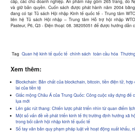
cấp, các chủ doanh nghiệp. Ấn phẩm này gồm 265 trang, do N
và giữ bản quyền. Cuốn sách được phát hành năm 2004 bằng
đang có tại Tủ sách Hội nhập Kinh tế quốc tế - Trung tâm WT
liên hệ Tủ sách Hội nhập – Trung tâm Hỗ trợ hội nhập WTO
Pasteur, P6, Q3 - Điện thoại: 08. 38205051 để được hướng 
Tag
Quan hệ kinh tế quốc tế
chính sách
toàn cầu hóa
Thương
Xem thêm:
Blockchain: Bản chất của blockchain, bitcoin, tiền điện tử, hợ
lai của tiền tệ
Giấc mộng Châu Á của Trung Quốc: Công cuộc xây dựng đế c
lụa mới
Lên gác rút thang: Chiến lược phát triển nhìn từ quan điểm lịc
Một số vấn đề về phát triển kinh tế thị trường định hướng xã 
trong bối cảnh hội nhập kinh tế quốc tế
Sổ tay văn bản quy phạm pháp luật về hoạt động xuất khẩu, 